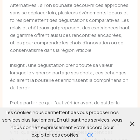
Alternatives : si l’on souhaite découvrir ces approches
sans se déplacer loin, plusieurs événements locaux et
foires permettent des dégustations comparatives. Les
relais et châteaux qui proposent des expériences haut
de gamme offrent aussi des rencontres encadrées,
utiles pour comprendre les choix d’innovation ou de
conservatisme dans la région viticole.
Insight : une dégustation prend toute sa valeur
lorsque le vigneron partage ses choix ; ces échanges
éclairent la bouteille et enrichissent la compréhension
du terroir.
Prêt à partir : ce qu’il faut vérifier avant de quitter la
maison
Les cookies nous permettent de vous proposer nos
services plus facilement. En utilisant nos services, vous
Avant de partir explorer une cave ou une route des
nous donnez expressément votre accord pour
vins, quelques vérifications simples évitent des
exploiter ces cookies.
OK
déconvenues. Réserver les visites les plus demandées,