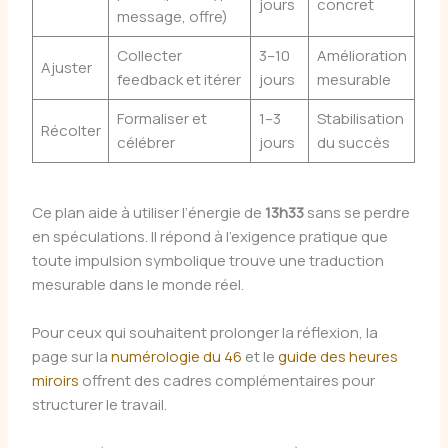
jours
concret
message, offre)
Collecter
3–10
Amélioration
Ajuster
feedback et itérer
jours
mesurable
Formaliser et
1–3
Stabilisation
Récolter
célébrer
jours
du succès
Ce plan aide à utiliser l’énergie de
13h33
sans se perdre
en spéculations. Il répond à l’exigence pratique que
toute impulsion symbolique trouve une traduction
mesurable dans le monde réel.
Pour ceux qui souhaitent prolonger la réflexion, la
page sur la
numérologie du 46
et le
guide des heures
miroirs
offrent des cadres complémentaires pour
structurer le travail.