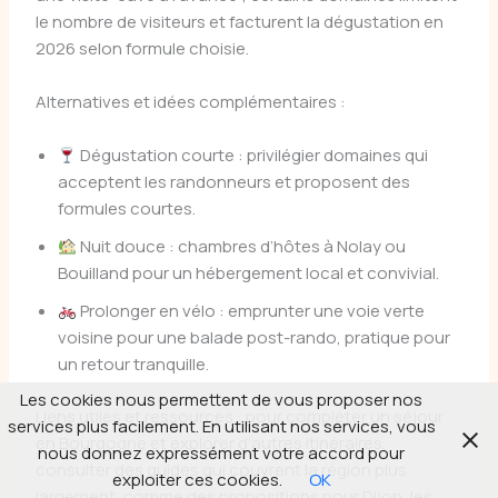
le nombre de visiteurs et facturent la dégustation en
2026 selon formule choisie.
Alternatives et idées complémentaires :
Dégustation courte : privilégier domaines qui
acceptent les randonneurs et proposent des
formules courtes.
Nuit douce : chambres d’hôtes à Nolay ou
Bouilland pour un hébergement local et convivial.
Prolonger en vélo : emprunter une voie verte
voisine pour une balade post-rando, pratique pour
un retour tranquille.
Les cookies nous permettent de vous proposer nos
Liens utiles et ressources : pour compléter un séjour
services plus facilement. En utilisant nos services, vous
en Bourgogne et explorer d’autres itinéraires,
nous donnez expressément votre accord pour
consulter des guides qui couvrent la région plus
exploiter ces cookies.
OK
largement, comme des propositions pour Dijon, les