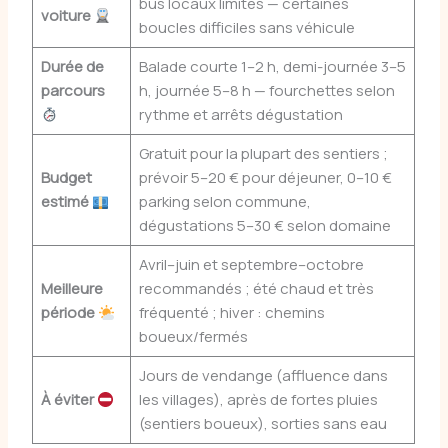
bus locaux limités — certaines
voiture
boucles difficiles sans véhicule
Durée de
Balade courte 1–2 h, demi-journée 3–5
parcours
h, journée 5–8 h — fourchettes selon
rythme et arrêts dégustation
Gratuit pour la plupart des sentiers ;
Budget
prévoir 5–20 € pour déjeuner, 0–10 €
estimé
parking selon commune,
dégustations 5–30 € selon domaine
Avril–juin et septembre–octobre
Meilleure
recommandés ; été chaud et très
période
fréquenté ; hiver : chemins
boueux/fermés
Jours de vendange (affluence dans
À éviter
les villages), après de fortes pluies
(sentiers boueux), sorties sans eau