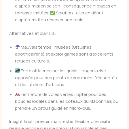
d’après-midi en saison : conséquence = places en
terrasse limitées.
Solution : aller en début
d’après-midi ou réserver une table.
Alternatives et plans B :
Mauvais temps : musées (Ursulines,
apothicairerie) et explor games sont d’excellents
refuges culturels.
Forte affluence sur les quais : longer la rive
opposée pour des points de vue moins fréquentés
et des ateliers d’artisans.
Fermeture de voies vertes : opter pour des
boucles locales dans les coteaux du Mâconnais ou
prendre un circuit guidé en micro-bus.
Insight final : prévoir, mais rester flexible. Une visite
réussie repose sur une préparation simple et des