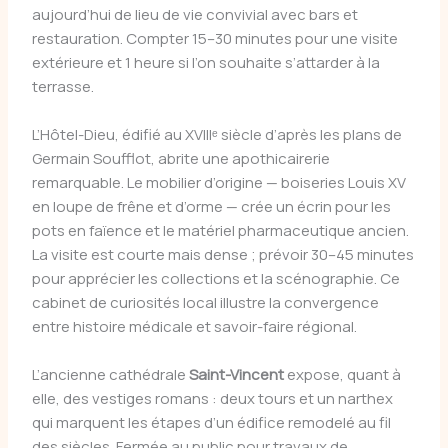
aujourd’hui de lieu de vie convivial avec bars et
restauration. Compter 15–30 minutes pour une visite
extérieure et 1 heure si l’on souhaite s’attarder à la
terrasse.
L’Hôtel-Dieu, édifié au XVIIIᵉ siècle d’après les plans de
Germain Soufflot, abrite une apothicairerie
remarquable. Le mobilier d’origine — boiseries Louis XV
en loupe de frêne et d’orme — crée un écrin pour les
pots en faïence et le matériel pharmaceutique ancien.
La visite est courte mais dense ; prévoir 30–45 minutes
pour apprécier les collections et la scénographie. Ce
cabinet de curiosités local illustre la convergence
entre histoire médicale et savoir-faire régional.
L’ancienne cathédrale
Saint-Vincent
expose, quant à
elle, des vestiges romans : deux tours et un narthex
qui marquent les étapes d’un édifice remodelé au fil
des siècles. Fermée au public pour travaux de