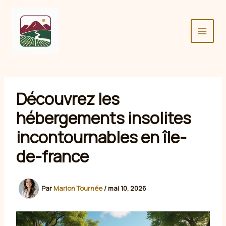
Aller
au
contenu
Découvrez les
hébergements insolites
incontournables en île-
de-france
Par
Marion Tournée
/
mai 10, 2026