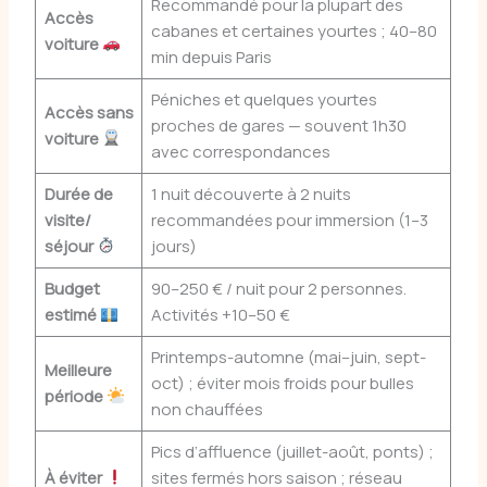
Recommandé pour la plupart des
Accès
cabanes et certaines yourtes ; 40–80
voiture
min depuis Paris
Péniches et quelques yourtes
Accès sans
proches de gares — souvent 1h30
voiture
avec correspondances
Durée de
1 nuit découverte à 2 nuits
visite/
recommandées pour immersion (1–3
séjour
jours)
Budget
90–250 € / nuit pour 2 personnes.
estimé
Activités +10–50 €
Printemps-automne (mai–juin, sept-
Meilleure
oct) ; éviter mois froids pour bulles
période
non chauffées
Pics d’affluence (juillet-août, ponts) ;
À éviter
sites fermés hors saison ; réseau