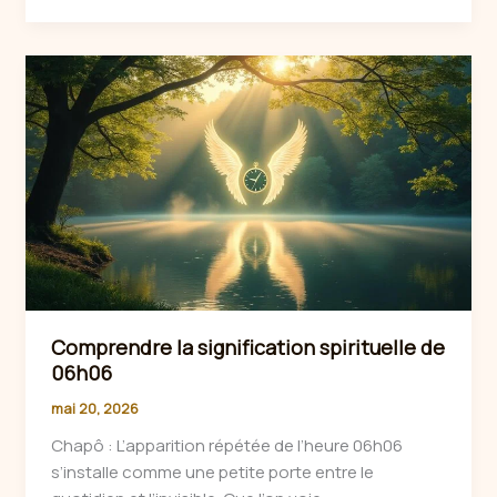
signification
de
18:18
et
son
impact
spirituel
Comprendre la signification spirituelle de
06h06
mai 20, 2026
Chapô : L’apparition répétée de l’heure 06h06
s’installe comme une petite porte entre le